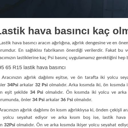
Lastik hava basıncı kaç olm
stik hava basıncı aracın ağırlığına, ağırlık dengesine ve en öneml
rumdur. En sağlıklısı fabrikanın önerdiği verilerdir. Fakat bu 
acımızın lastiklerine kaç Psi basınç uygulamamız gerektiğini hep 
95 65 R15 lastik hava basıncı
acınızın ağırlık dağılımı eşitse, ve ön tarafta iki yolcu seya
nler
34
Psi
arkalar
32
Psi
olmalıdır. Arka kısımda iki, ön kısımda i
in eşit şekilde
34
Psi
olmalıdır. Ön kısımda iki yolcu ve arka
urumunda, önler
34
Psi
arkalar
36
P
si
olmalıdır.
acınızın ağırlık dağılımı ön kısım ağırlıklıysa ki, önden çekişli a
i yolcu seyahat ediyor ve arka kısım boş ise, lastik hava b
in
32
Psi
olmalıdır. Ön ve arka kısımda ikişer yolcu seyahat ediyo