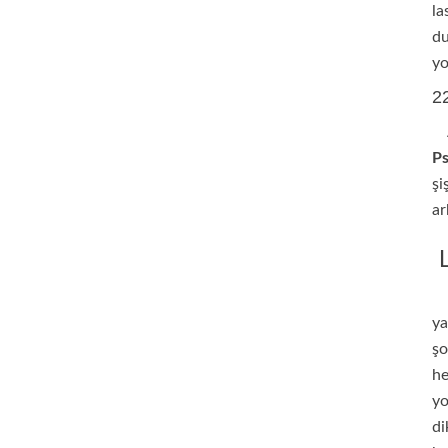
la
du
yo
2
Ar
P
şi
ar
L
Yu
ya
şo
he
yo
di