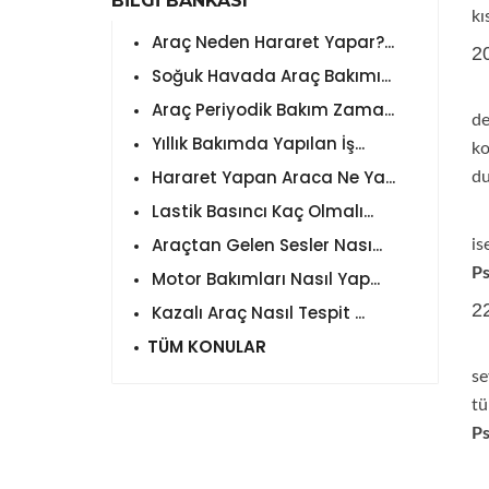
BİLGİ BANKASI
kı
Araç Neden Hararet Yapar?...
2
Soğuk Havada Araç Bakımı...
Ar
Araç Periyodik Bakım Zama...
d
Yıllık Bakımda Yapılan İş...
ko
Hararet Yapan Araca Ne Ya...
du
Lastik Basıncı Kaç Olmalı...
Ar
Araçtan Gelen Sesler Nası...
i
P
Motor Bakımları Nasıl Yap...
2
Kazalı Araç Nasıl Tespit ...
TÜM KONULAR
Ar
se
tü
P
Ar