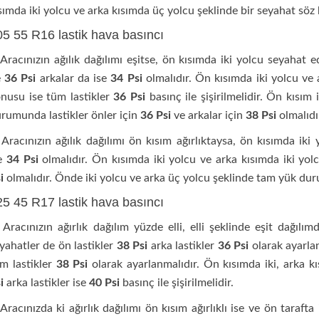
sımda iki yolcu ve arka kısımda üç yolcu şeklinde bir seyahat söz 
05 55 R16 lastik hava basıncı
acınızın ağılık dağılımı eşitse, ön kısımda iki yolcu seyahat edi
e
36 Psi
arkalar da ise
34 Psi
olmalıdır. Ön kısımda iki yolcu ve 
nusu ise tüm lastikler
36 Psi
basınç ile şişirilmelidir. Ön kısı
rumunda lastikler önler için
36 Psi
ve arkalar için
38 Psi
olmalıdı
acınızın ağılık dağılımı ön kısım ağırlıktaysa, ön kısımda iki
se
34 Psi
olmalıdır. Ön kısımda iki yolcu ve arka kısımda iki yol
si
olmalıdır. Önde iki yolcu ve arka üç yolcu şeklinde tam yük du
25 45 R17 lastik hava basıncı
acınızın ağırlık dağılım yüzde elli, elli şeklinde eşit dağılı
yahatler de ön lastikler
38 Psi
arka lastikler
36 Psi
olarak ayarla
m lastikler
38 Psi
olarak ayarlanmalıdır. Ön kısımda iki, arka
si
arka lastikler ise
40 Psi
basınç ile şişirilmelidir.
acınızda ki ağırlık dağılımı ön kısım ağırlıklı ise ve ön tarafta