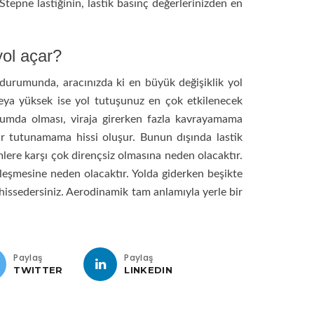
Stepne lastiğinin, lastik basınç değerlerinizden en
yol açar?
 durumunda, aracınızda ki en büyük değişiklik yol
eya yüksek ise yol tutuşunuz en çok etkilenecek
durumda olması, viraja girerken fazla kavrayamama
bir tutunamama hissi oluşur. Bunun dışında lastik
imlere karşı çok dirençsiz olmasına neden olacaktır.
tleşmesine neden olacaktır. Yolda giderken beşikte
 hissedersiniz. Aerodinamik tam anlamıyla yerle bir
Paylaş
Paylaş
TWITTER
LINKEDIN