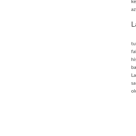
ke
a
L
La
tu
fa
hi
ba
La
sa
ol