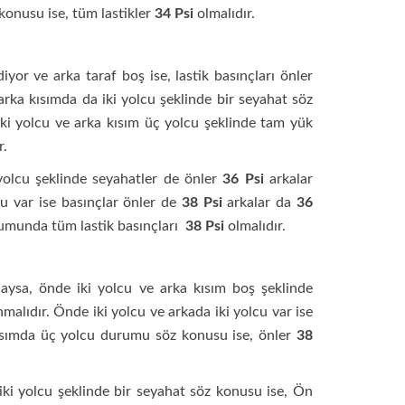
konusu ise, tüm lastikler
34 Psi
olmalıdır.
yor ve arka taraf boş ise, lastik basınçları önler
arka kısımda da iki yolcu şeklinde bir seyahat söz
m iki yolcu ve arka kısım üç yolcu şeklinde tam yük
r.
 yolcu şeklinde seyahatler de önler
36 Psi
arkalar
cu var ise basınçlar önler de
38 Psi
arkalar da
36
rumunda tüm lastik basınçları
38 Psi
olmalıdır.
mdaysa, önde iki yolcu ve arka kısım boş şeklinde
nmalıdır. Önde iki yolcu ve arkada iki yolcu var ise
 kısımda üç yolcu durumu söz konusu ise, önler
38
 iki yolcu şeklinde bir seyahat söz konusu ise, Ön