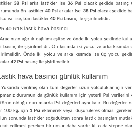
stikler
38 Psi
arka lastikler ise
36 Psi
olacak şekilde basınç 
rumunda ön lastikler
40 Psi
arkalar ise,
38 Psi
olacak şekilde b
lcu var ise, tüm lastikler
40 Psi
basınç ile şişirilmelidir.
25 40 R18 lastik hava basıncı
acınızın ağırlık dağılımı eşitse ve önde iki yolcu şeklinde kullan
si
basınç ile şişirilmelidir. Ön kısımda iki yolcu ve arka kısımda 
şirilmelidir. Önde iki yolcu ve arka kısımda ise üç yolcu şekl
kalar
42 Psi
basınç ile şişirilmelidir.
astik hava basıncı günlük kullanım
karıda verilmiş olan tüm değerler uzun yolculuklar için verilm
pmanız durumun da günlük kullanım için yeterli Psi verilerini 
förün olduğu durumlarda Psi değerleri aynı kalır. Bu değerler o
r 100 kg. için
1 Psi
eklenerek veya, düşürülerek olması gereke
lun sonunda lastikler soğuduktan sonra lastik basınçları mutlak
kkat edilmesi gereken bir unsur daha vardır ki, o da stepne ola