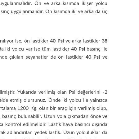
uygulanmalıdır. Ön ve arka kısımda ikişer yolcu
asınç uygulanmalıdır. Ön kısımda iki ve arka da üç
ılıyor ise, ön lastikler
40 Psi
ve arka lastikler
38
da iki yolcu var ise tüm lastikler
40 Psi
basınç ile
inde çıkılan seyahatler de ön lastikler
40 Psi
ve
iştir. Yukarıda verilmiş olan Psi değerlerini -2
elde etmiş olursunuz. Önde iki yolcu ile yalnızca
rtalama 1200 Kg. olan bir araç için verilmiş olup,
n basınç bulunabilir. Uzun yola çıkmadan önce ve
a kontrol edilmelidir. Lastik hava basıncı dışında
rak adlandırılan yedek lastik. Uzun yolculuklar da