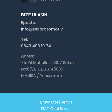
BIZE ULAŞIN
Eposta:
info@zekarotomotiv
Tel:
0543 493 19 74
Adres:
75. Yıl Mahallesi 5307 Sokak
No:87/B K.E.S.S, 45030
MANİSA / Yunusemre
BMW Özel Servis
FİAT Özel Servis