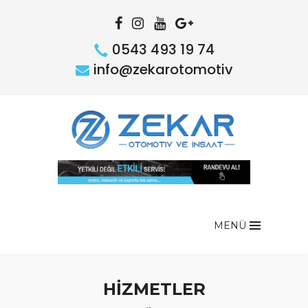
0543 493 19 74
info@zekarotomotiv
MENÜ
HİZMETLER